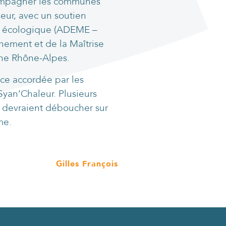
compagner les communes
leur, avec un soutien
on écologique (ADEME –
ement et de la Maîtrise
gne Rhône-Alpes.
ce accordée par les
yan’Chaleur. Plusieurs
t devraient déboucher sur
me.
Gilles François