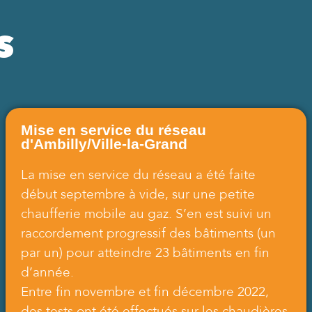
s
Mise en service du réseau
d'Ambilly/Ville-la-Grand
La mise en service du réseau a été faite
début septembre à vide, sur une petite
chaufferie mobile au gaz. S’en est suivi un
raccordement progressif des bâtiments (un
par un) pour atteindre 23 bâtiments en fin
d’année.
Entre fin novembre et fin décembre 2022,
des tests ont été effectués sur les chaudières