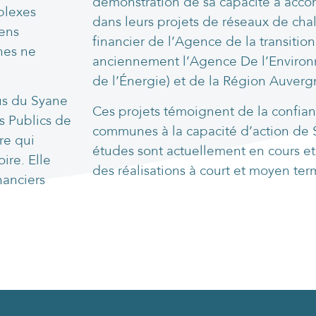
démonstration de sa capacité à ac
plexes
dans leurs projets de réseaux de cha
ens
financier de l’Agence de la transiti
nes ne
anciennement l’Agence De l’Environn
de l’Énergie) et de la Région Auver
us du Syane
Ces projets témoignent de la confian
s Publics de
communes à la capacité d’action de S
re qui
études sont actuellement en cours e
ire. Elle
des réalisations à court et moyen ter
nanciers