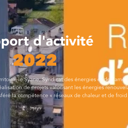
port d'activité
2022
rritoire, le Syane, Syndicat des énergies et de l’a
alisation de projets valorisant les énergies renouve
ansféré la compétence « réseaux de chaleur et de froid 