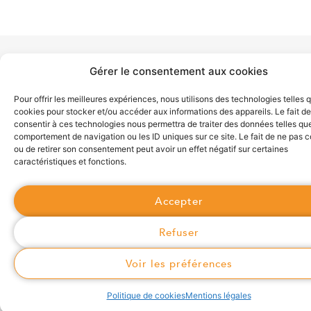
Gérer le consentement aux cookies
Pour offrir les meilleures expériences, nous utilisons des technologies telles 
cookies pour stocker et/ou accéder aux informations des appareils. Le fait de
consentir à ces technologies nous permettra de traiter des données telles que
comportement de navigation ou les ID uniques sur ce site. Le fait de ne pas c
Syan’Chaleur est une régie du Syane chargée de piloter la
ou de retirer son consentement peut avoir un effet négatif sur certaines
conception, la réalisation, l’exploitation et la maintenance de
caractéristiques et fonctions.
réseaux publics de chaleur et de froid. Elle gère également le
service auprès des usagers.
Accepter
Refuser
Syan'Chaleur
Voir les préférences
Syan'Chaleur
Politique de cookies
Mentions légales
Rapports d'activité