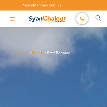
Presse
Marchés publics
Accueil
/
Projets
/
Petit-Bornand