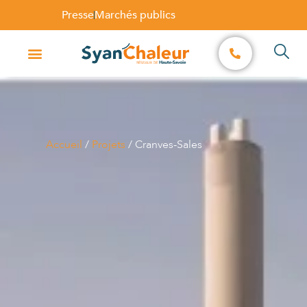
Presse
Marchés publics
Accueil
/
Projets
/
Cranves-Sales