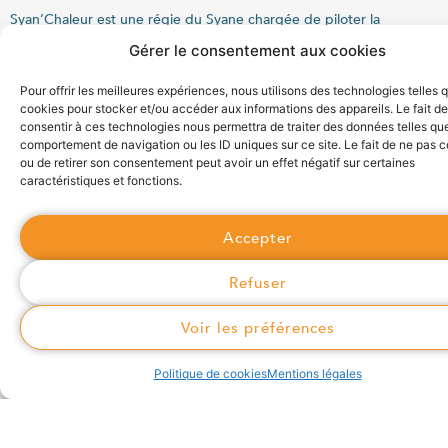
Syan’Chaleur est une régie du Syane chargée de piloter la
conception, la réalisation, l’exploitation et la maintenance de
Gérer le consentement aux cookies
réseaux publics de chaleur et de froid. Elle gère également le
service auprès des usagers.
Pour offrir les meilleures expériences, nous utilisons des technologies telles 
cookies pour stocker et/ou accéder aux informations des appareils. Le fait de
consentir à ces technologies nous permettra de traiter des données telles que
comportement de navigation ou les ID uniques sur ce site. Le fait de ne pas c
ou de retirer son consentement peut avoir un effet négatif sur certaines
caractéristiques et fonctions.
Syan'Chaleur
Syan'Chaleur
Accepter
Rapports d'activité
Refuser
Syane
Voir les préférences
Projets
Politique de cookies
Mentions légales
Actualités
Réseaux de chaleur et de froid