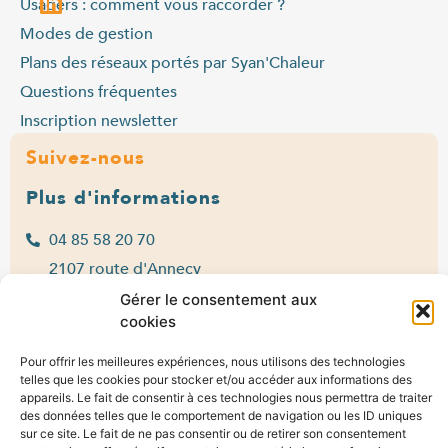
Usagers : comment vous raccorder ?
Modes de gestion
Plans des réseaux portés par Syan'Chaleur
Questions fréquentes
Inscription newsletter
Suivez-nous
Plus d'informations
04 85 58 20 70
2107 route d'Annecy
74330 POISY
Gérer le consentement aux
cookies
Lun > jeu : 9h-12h et 14h-16h30
Ven : 9h-12h et 14h-16h
Pour offrir les meilleures expériences, nous utilisons des technologies
telles que les cookies pour stocker et/ou accéder aux informations des
Contact
appareils. Le fait de consentir à ces technologies nous permettra de traiter
des données telles que le comportement de navigation ou les ID uniques
sur ce site. Le fait de ne pas consentir ou de retirer son consentement