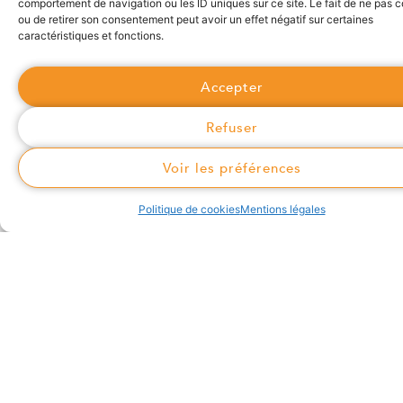
comportement de navigation ou les ID uniques sur ce site. Le fait de ne pas c
ou de retirer son consentement peut avoir un effet négatif sur certaines
Actualités
caractéristiques et fonctions.
Réseaux de chaleur et de froid
Accepter
Comment ça marche ?
Refuser
Les avantages du réseau de chaleur
Usagers : comment vous raccorder ?
Voir les préférences
Modes de gestion
Plans des réseaux portés par Syan'Chaleur
Politique de cookies
Mentions légales
Questions fréquentes
Inscription newsletter
Suivez-nous
Plus d'informations
04 85 58 20 70
2107 route d'Annecy