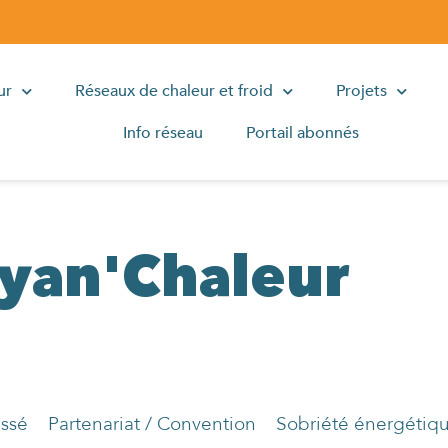
ur
Réseaux de chaleur et froid
Projets
Info réseau
Portail abonnés
Syan'Chaleur
assé
Partenariat / Convention
Sobriété énergétiq