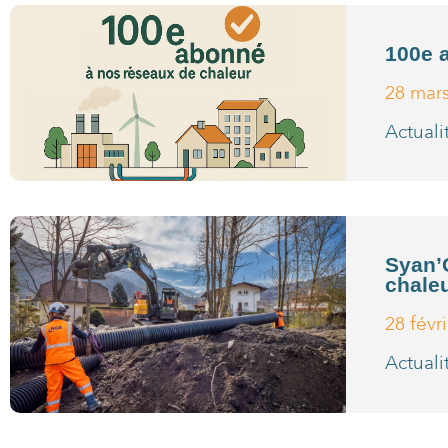
100e 
28 mar
Actuali
Syan’C
chale
28 févr
Actuali