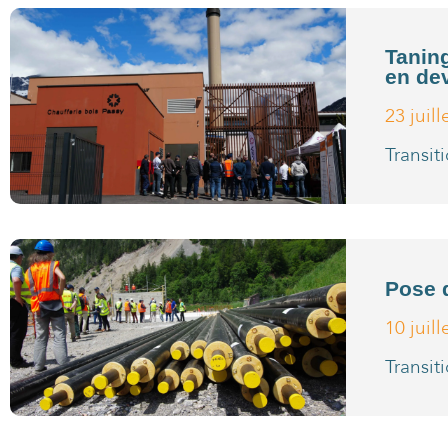
Taning
en de
23 juil
Transit
Pose 
10 juil
Transit