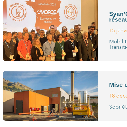
Syan’
résea
15 janv
Mobili
Transit
Mise 
18 déc
Sobrié