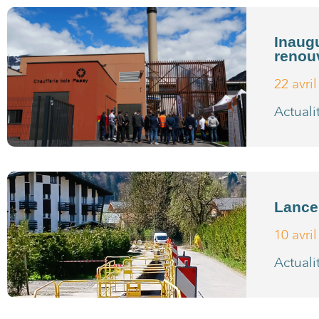
Inaugu
renou
22 avri
Actuali
Lance
10 avri
Actuali