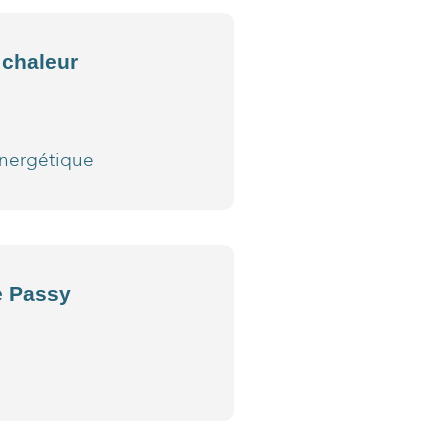
 chaleur
énergétique
e Passy