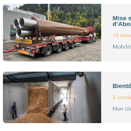
Mise 
d’Abo
14 oct
Mobili
Bientô
2 octo
Non cl