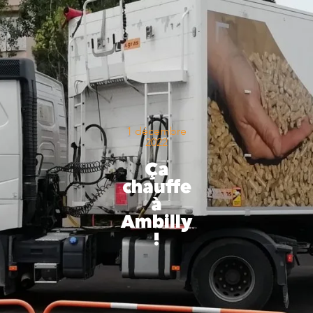
1 décembre
2022
Ça
chauffe
à
Ambilly
!