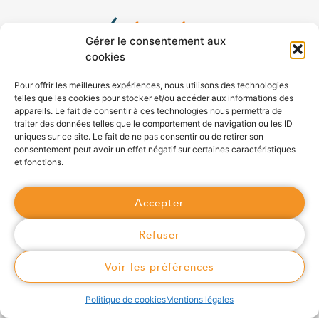
Gérer le consentement aux
cookies
Syan’Chaleur est une régie du Syane chargée de piloter la
Pour offrir les meilleures expériences, nous utilisons des technologies
conception, la réalisation, l’exploitation et la maintenance de
telles que les cookies pour stocker et/ou accéder aux informations des
appareils. Le fait de consentir à ces technologies nous permettra de
réseaux publics de chaleur et de froid. Elle gère également le
traiter des données telles que le comportement de navigation ou les ID
service auprès des usagers.
uniques sur ce site. Le fait de ne pas consentir ou de retirer son
consentement peut avoir un effet négatif sur certaines caractéristiques
et fonctions.
Accepter
Syan'Chaleur
Refuser
Syan'Chaleur
Rapports d'activité
Voir les préférences
Syane
Politique de cookies
Mentions légales
Projets