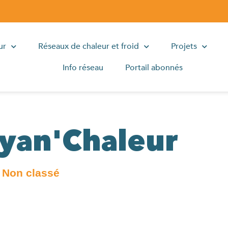
ur
Réseaux de chaleur et froid
Projets
Info réseau
Portail abonnés
Syan'Chaleur
: Non classé