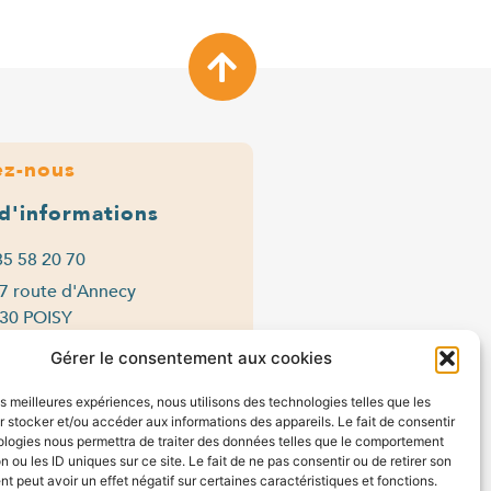
ez-nous
 d'informations
85 58 20 70
7 route d'Annecy
30 POISY
Gérer le consentement aux cookies
n > jeu : 9h-12h et 14h-16h30
n : 9h-12h et 14h-16h
les meilleures expériences, nous utilisons des technologies telles que les
 stocker et/ou accéder aux informations des appareils. Le fait de consentir
ntact
ologies nous permettra de traiter des données telles que le comportement
n ou les ID uniques sur ce site. Le fait de ne pas consentir ou de retirer son
 peut avoir un effet négatif sur certaines caractéristiques et fonctions.