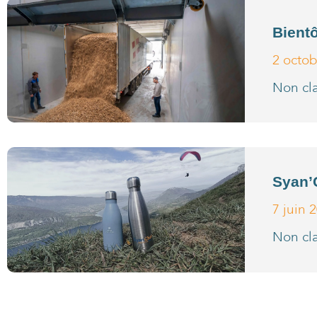
Bientô
2 octo
Non cl
Syan’C
7 juin 
Non cl