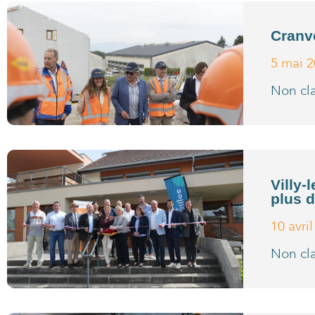
Cranve
5 mai 
Non cl
Villy-
plus 
10 avri
Non cl