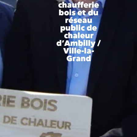
chaufferie
bois et du
réseau
public de
chaleur
d’Ambilly /
Ville-la-
Grand